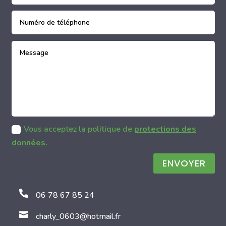
Vous acceptez la politique de
protections des
données.
ENVOYER

06 78 67 85 24

charly_0603@hotmail.fr