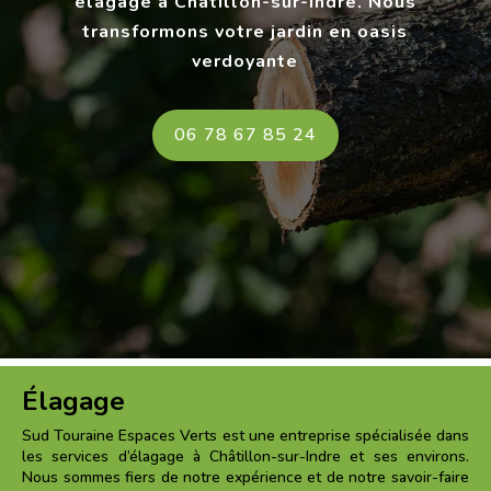
élagage à Châtillon-sur-Indre. Nous
transformons votre jardin en oasis
verdoyante
06 78 67 85 24
Élagage
Sud Touraine Espaces Verts est une entreprise spécialisée dans
les services d’élagage à
Châtillon-sur-Indre
et ses environs.
Nous sommes fiers de notre expérience et de notre savoir-faire