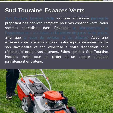
Sud Touraine Espaces Verts
Sud Touraine Espaces Verts
est une entreprise
paysagiste
proposant des services complets pour vos espaces verts. Nous
sommes spécialisés dans l’élagage,
le terrassement et
l’assainissement,
la création et l’entretien de parcs et de jardins,
ainsi que
la pose de portails et de clôtures
. Avec une
expérience de plusieurs années, notre équipe dévouée mettra
son savoir-faire et son expertise à votre disposition pour
répondre à toutes vos attentes. Faites appel à Sud Touraine
Espaces Verts pour un jardin et un espace extérieur
parfaitement entretenu.