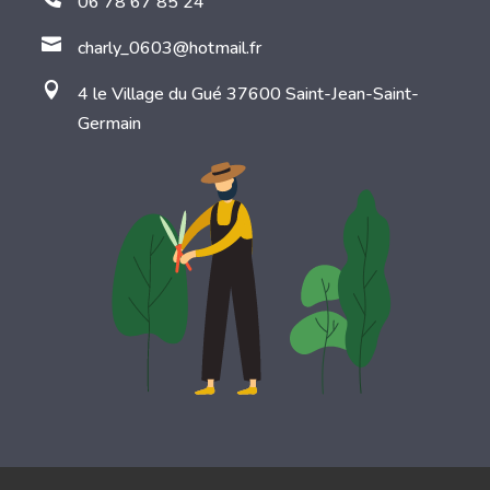
06 78 67 85 24

charly_0603@hotmail.fr

4 le Village du Gué 37600 Saint-Jean-Saint-
Germain