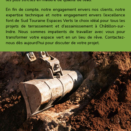
En fin de compte, notre engagement envers nos clients, notre
expertise technique et notre engagement envers l’excellence
font de Sud Touraine Espaces Verts le choix idéal pour tous les
projets de terrassement et d’assainissement à
Châtillon-sur-
Indre
. Nous sommes impatients de travailler avec vous pour
transformer votre espace vert en un lieu de rêve. Contactez-
nous dès aujourd’hui pour discuter de votre projet.